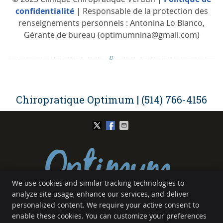
confidentialité
| Responsable de la protection des
renseignements personnels : Antonina Lo Bianco,
Gérante de bureau (optimumnina@gmail.com)
Chiropratique Optimum | (514) 766-4156
We use cookies and similar tracking technologies to
analyze site usage, enhance our services, and deliver
Chiropratique Optimum
personalized content. We require your active consent to
5139 Rue Bannantyne
enable these cookies. You can customize your preferences
Verdun
,
QC
H4G 1G4